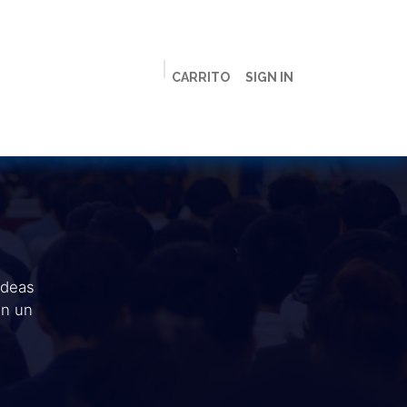
CARRITO
SIGN IN
ción
Licenciaturas
Maestrías
Live
Campus
ideas
en un