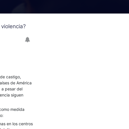
 violencia?
de castigo,
países de América
 a pesar del
dencia siguen
a como medida
o:
nas en los centros