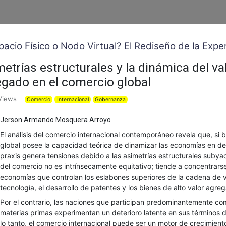
pacio Físico o Nodo Virtual? El Rediseño de la Expe
etrías estructurales y la dinámica del va
gado en el comercio global
Views
Comercio
Internacional
Gobernanza
Jerson Armando Mosquera Arroyo
El análisis del comercio internacional contemporáneo revela que, si b
global posee la capacidad teórica de dinamizar las economías en des
praxis genera tensiones debido a las asimetrías estructurales subyac
del comercio no es intrínsecamente equitativo; tiende a concentrars
economías que controlan los eslabones superiores de la cadena de v
tecnología, el desarrollo de patentes y los bienes de alto valor agre
Por el contrario, las naciones que participan predominantemente c
materias primas experimentan un deterioro latente en sus términos d
lo tanto, el comercio internacional puede ser un motor de crecimient