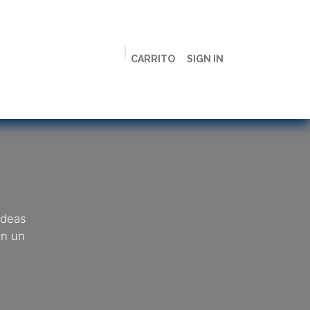
CARRITO
SIGN IN
ción
Licenciaturas
Maestrías
Live
Campus
ideas
en un