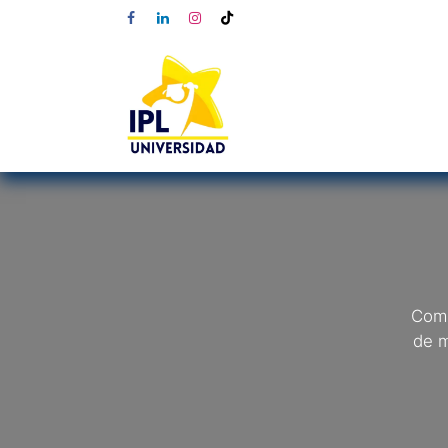
Comp
de m