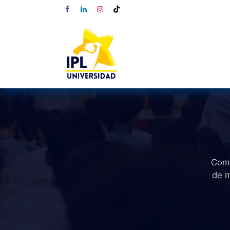
Comp
de m