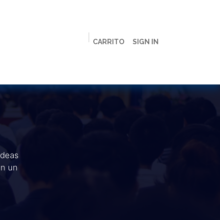
CARRITO
SIGN IN
ción
Licenciaturas
Maestrías
Live
Campus
ideas
en un