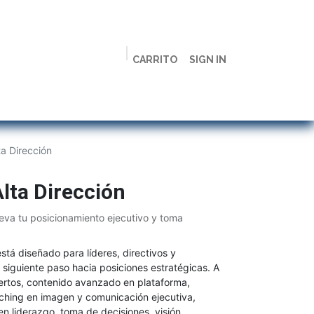
CARRITO
SIGN IN
ción
Licenciaturas
Maestrías
Live
Campus
a Dirección
lta Dirección
leva tu posicionamiento ejecutivo y toma
stá diseñado para líderes, directivos y
 siguiente paso hacia posiciones estratégicas. A
pertos, contenido avanzado en plataforma,
ching en imagen y comunicación ejecutiva,
en liderazgo, toma de decisiones, visión