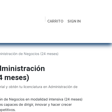
CARRITO
SIGN IN
ción
Licenciaturas
Maestrías
Live
Campus
ministración de Negocios (24 meses)
dministración
4 meses)
ial y obtén tu licenciatura en Administración de
ión de Negocios en modalidad intensiva (24 meses)
s capaces de dirigir, innovar y hacer crecer
petitivos.