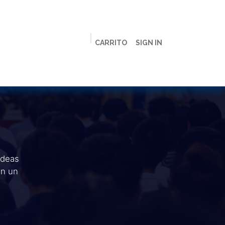
CARRITO
SIGN IN
ción
Licenciaturas
Maestrías
Live
Campus
ideas
en un