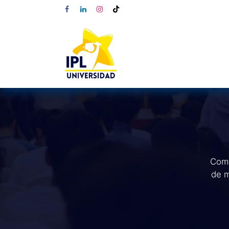
Comp
de m