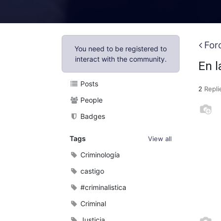
For
You need to be registered to
interact with the community.
En l
Posts
2
Repli
People
Badges
Tags
View all
Criminología
castigo
#criminalistica
Criminal
Justicia