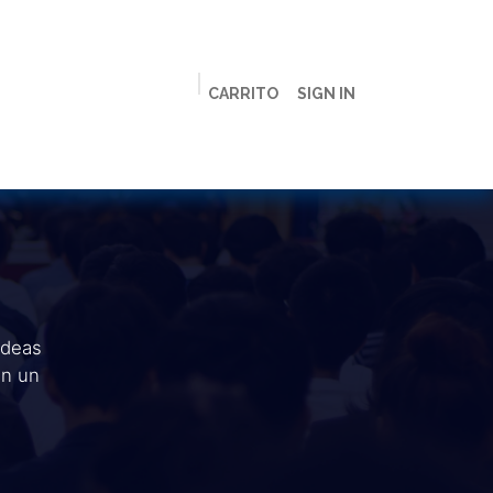
CARRITO
SIGN IN
ción
Licenciaturas
Maestrías
Live
Campus
ideas
en un