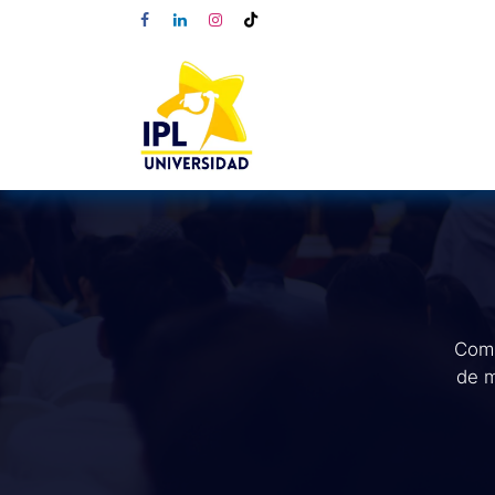
Comp
de m