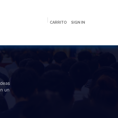
CARRITO
SIGN IN
ción
Licenciaturas
Maestrías
Live
Campus
ideas
en un