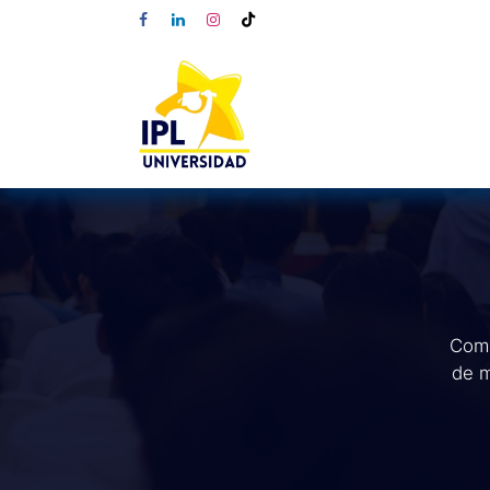
Comp
de m