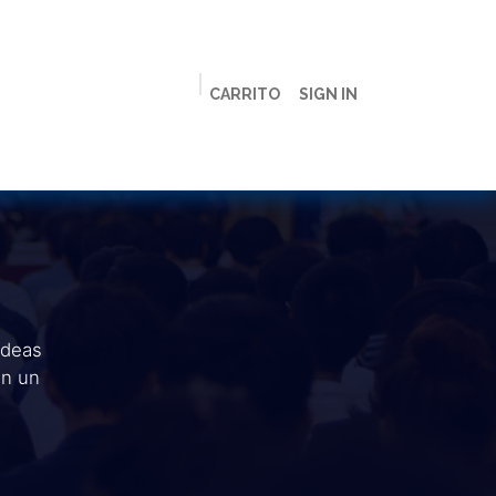
CARRITO
SIGN IN
ción
Licenciaturas
Maestrías
Live
Campus
ideas
en un