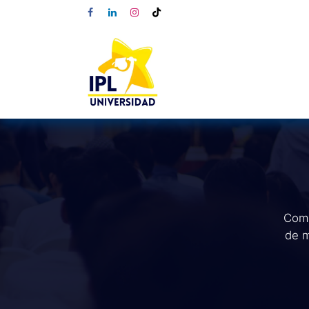
Comp
de m