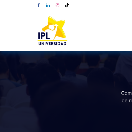
Comp
de m