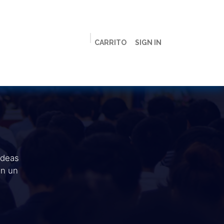
CARRITO
SIGN IN
ción
Licenciaturas
Maestrías
Live
Campus
ideas
en un