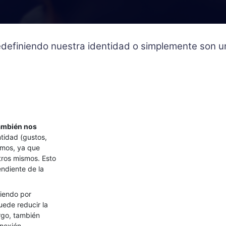
 redefiniendo nuestra identidad o simplemente son
también nos
ntidad (gustos,
amos, ya que
tros mismos. Esto
ndiente de la
diendo por
uede reducir la
rgo, también
nexión.