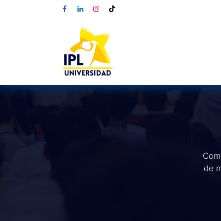
Comp
de m