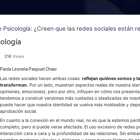
o Psicología: ¿Creen que las redes sociales están
ología
216
Views
Paola Leonela Paspuel Chasi
Las redes sociales hacen ambas cosas:
reflejan quiénes somos y 
transforman
. Por un lado, muestran aspectos reales de nuestra ide
opiniones, emociones), pero por otro, influyen en cómo nos present
tendemos a construir versiones más cuidadas o idealizadas de noso
puede hacer que nuestra identidad se vuelva más moldeable y depe
aprobación social.
En cuanto a la conexión en el mundo real, no es que la estemos per
completo, pero sí puede verse afectada. El uso excesivo de redes p
interacción cara a cara y la profundidad de las relaciones. Sin emba
permiten mantener vínculos a distancia y crear nuevas formas de co