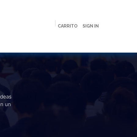
CARRITO
SIGN IN
ción
Licenciaturas
Maestrías
Live
Campus
ideas
en un