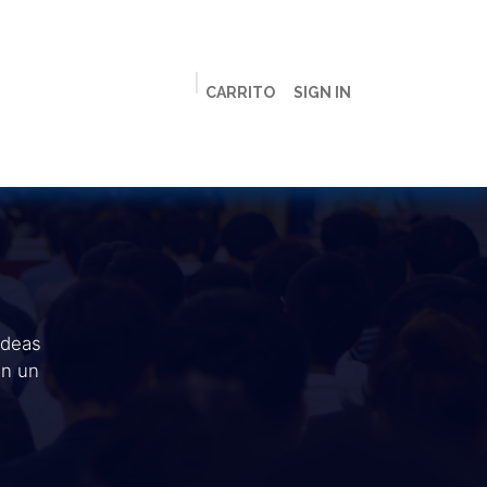
CARRITO
SIGN IN
ción
Licenciaturas
Maestrías
Live
Campus
ideas
en un