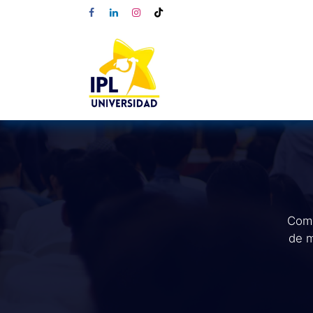
Comp
de m