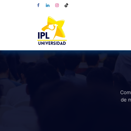
Comp
de m