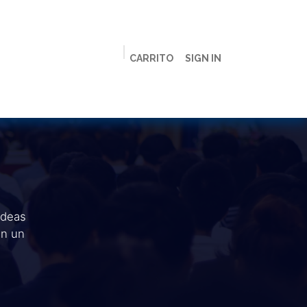
CARRITO
SIGN IN
ción
Licenciaturas
Maestrías
Live
Campus
ideas
en un