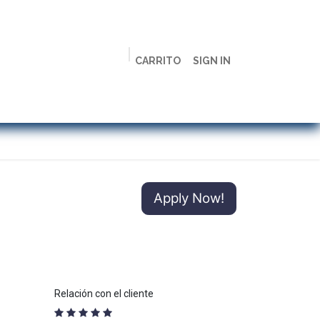
CARRITO
SIGN IN
ción
Licenciaturas
Maestrías
Live
Campus
Apply Now!
Relación con el cliente