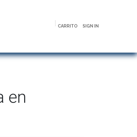
CARRITO
SIGN IN
ción
Licenciaturas
Maestrías
Live
Campus
a en