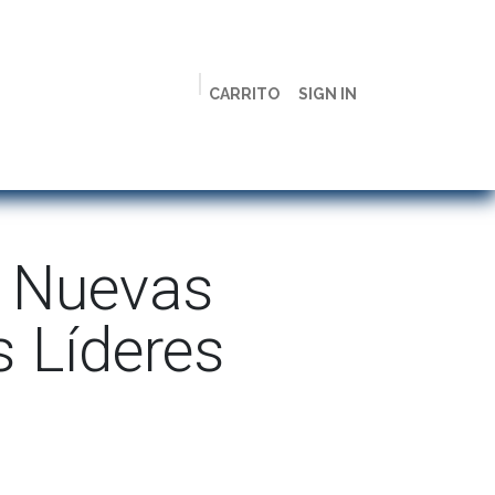
CARRITO
SIGN IN
ción
Licenciaturas
Maestrías
Live
Campus
s Nuevas
s Líderes