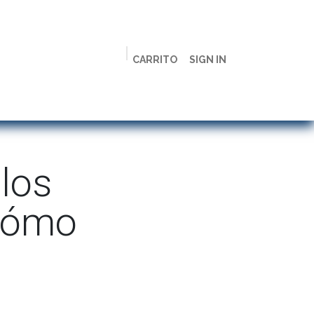
CARRITO
SIGN IN
ción
Licenciaturas
Maestrías
Live
Campus
 los
 Cómo