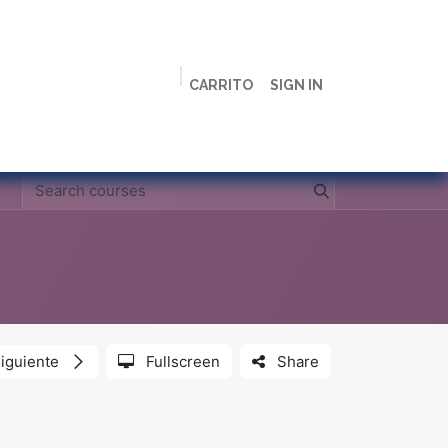
CARRITO
SIGN IN
ción
Licenciaturas
Maestrías
Live
Campus
iguiente
Fullscreen
Share