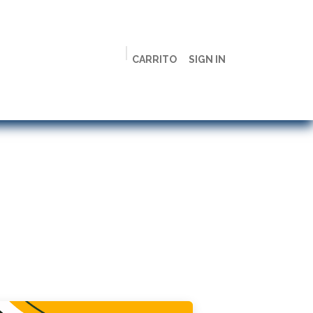
CARRITO
SIGN IN
ción
Licenciaturas
Maestrías
Live
Campus