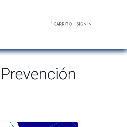
CARRITO
SIGN IN
ción
Licenciaturas
Maestrías
Live
Campus
 Prevención