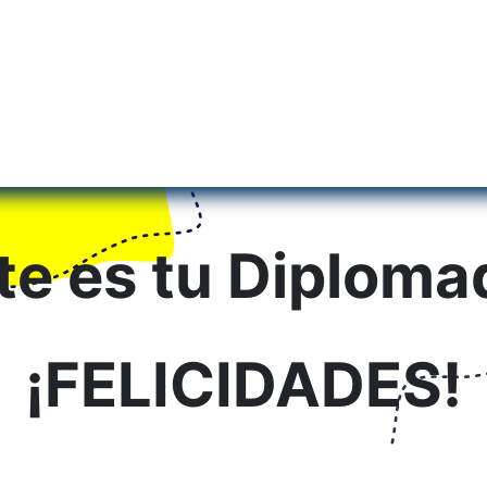
Inicio
Institu
te es tu Diploma
¡FELICIDADES!