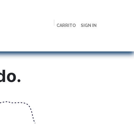
CARRITO
SIGN IN
ción
Licenciaturas
Maestrías
Live
Campus
do.