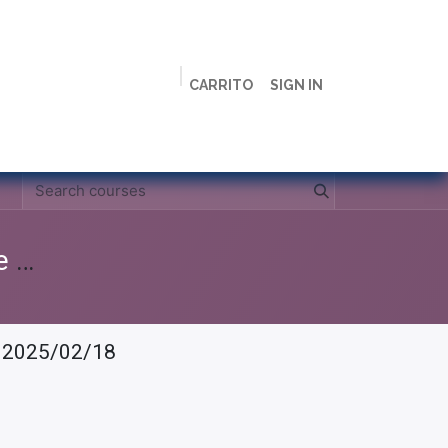
CARRITO
SIGN IN
ción
Licenciaturas
Maestrías
Live
Campus
Clases Grabadas Anteriores (Material de apoyo para alumnos)
- 2025/02/18