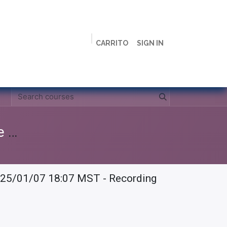
CARRITO
SIGN IN
ción
Licenciaturas
Maestrías
Live
Campus
Clases Grabadas Anteriores (Material de apoyo para alumnos)
25/01/07 18:07 MST - Recording