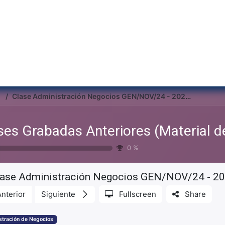
Inicio
Institu
mnos)
Clase Administración Negocios GEN/NOV/24 - 2025/01/07 18:07 MST - Recording
0
%
lase Administración Negocios GEN/NOV/24 - 20
Anterior
Siguiente
Fullscreen
Share
stración de Negocios