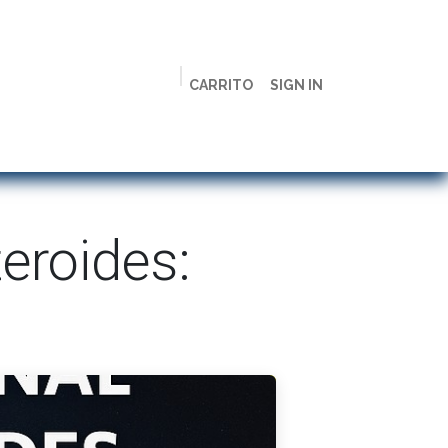
CARRITO
SIGN IN
ción
Licenciaturas
Maestrías
Live
Campus
teroides: