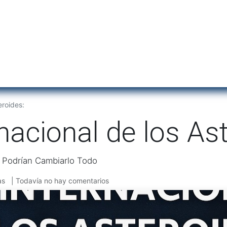
Inicio
Institu
eroides:
rnacional de los As
e Podrían Cambiarlo Todo
as
| Todavía no hay comentarios