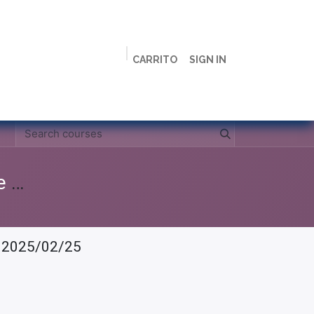
CARRITO
SIGN IN
ción
Licenciaturas
Maestrías
Live
Campus
Clases Grabadas Anteriores (Material de apoyo para alumnos)
- 2025/02/25