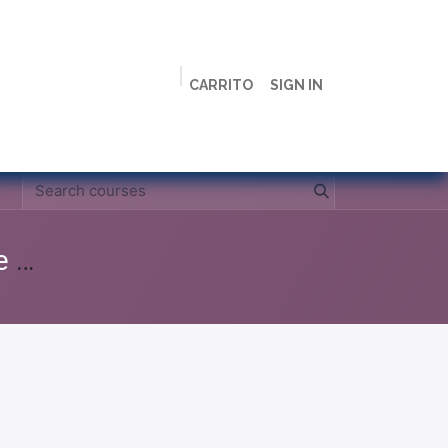
CARRITO
SIGN IN
ción
Licenciaturas
Maestrías
Live
Campus
Clases Grabadas Anteriores (Material de apoyo para alumnos)