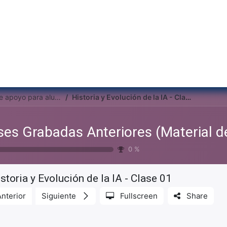
Inicio
Institu
Clases Grabadas Anteriores (Material de apoyo para alumnos)
Historia y Evolución de la IA - Clase 01
0
%
storia y Evolución de la IA - Clase 01
Anterior
Siguiente
Fullscreen
Share