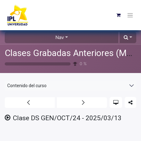
Nav
Clases Grabadas Anteriores (Material de apoyo para alumnos)
0
%
Contenido del curso
Clase DS GEN/OCT/24 - 2025/03/13