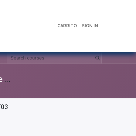
CARRITO
SIGN IN
ción
Licenciaturas
Maestrías
Live
Campus
Clases Grabadas Anteriores (Material de apoyo para alumnos)
/03