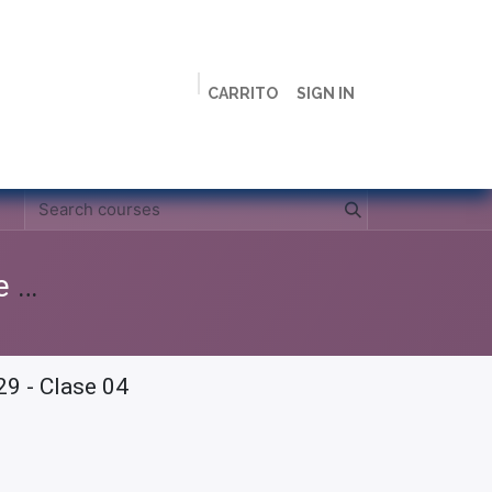
CARRITO
SIGN IN
ción
Licenciaturas
Maestrías
Live
Campus
Clases Grabadas Anteriores (Material de apoyo para alumnos)
9 - Clase 04