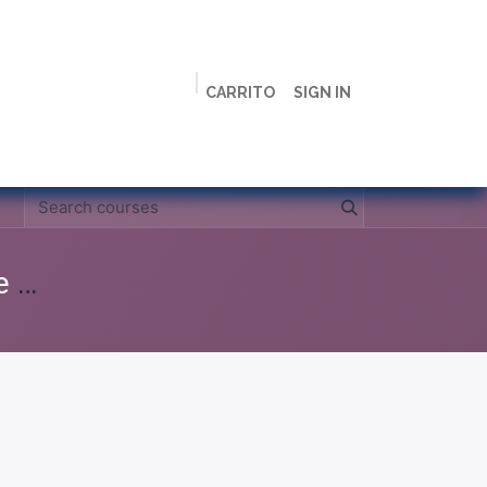
CARRITO
SIGN IN
ción
Licenciaturas
Maestrías
Live
Campus
Clases Grabadas Anteriores (Material de apoyo para alumnos)