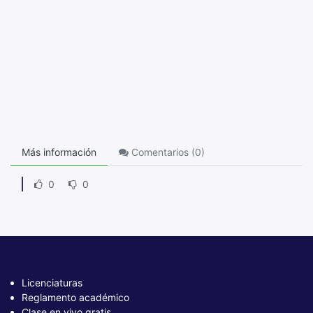
Más información
Comentarios (
0
)
0
0
Licenciaturas
Reglamento académico
Clase en vivo gratis