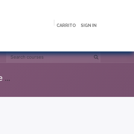
CARRITO
SIGN IN
ción
Licenciaturas
Maestrías
Live
Campus
Clases Grabadas Anteriores (Material de apoyo para alumnos)