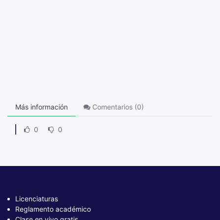
Más información
Comentarios (
0
)
0
0
Licenciaturas
Reglamento académico
Clase en vivo gratis