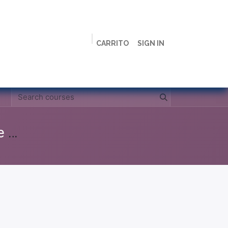
CARRITO
SIGN IN
ción
Licenciaturas
Maestrías
Live
Campus
Clases Grabadas Anteriores (Material de apoyo para alumnos)