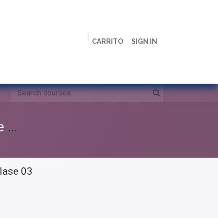
CARRITO
SIGN IN
ción
Licenciaturas
Maestrías
Live
Campus
Clases Grabadas Anteriores (Material de apoyo para alumnos)
Clase 03