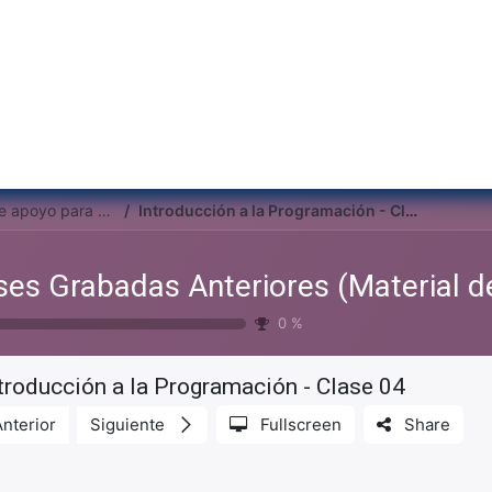
Inicio
Institu
Clases Grabadas Anteriores (Material de apoyo para alumnos)
Introducción a la Programación - Clase 04
0
%
troducción a la Programación - Clase 04
Anterior
Siguiente
Fullscreen
Share