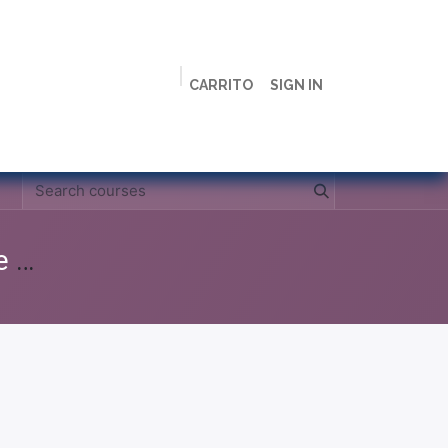
CARRITO
SIGN IN
ción
Licenciaturas
Maestrías
Live
Campus
Clases Grabadas Anteriores (Material de apoyo para alumnos)