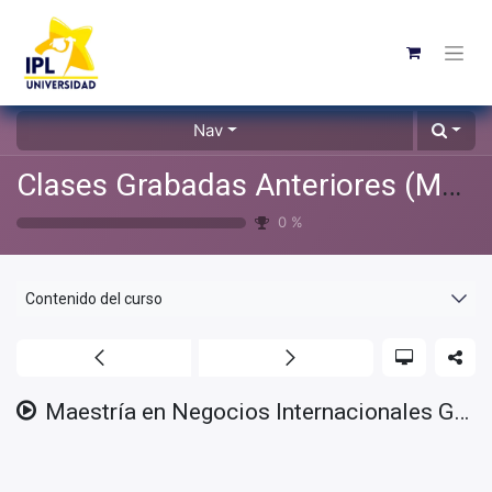
Nav
Clases Grabadas Anteriores (Material de apoyo para alumnos)
0
%
Contenido del curso
Maestría en Negocios Internacionales GEN/ENE/25 - 2025/04/09